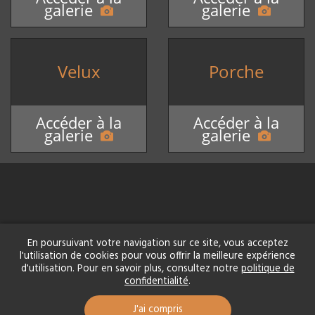
galerie
galerie
Velux
Porche
Accéder à la
Accéder à la
galerie
galerie
SARL AS Couverture
En poursuivant votre navigation sur ce site, vous acceptez
19 avenue Jean Jaurès
l'utilisation de cookies pour vous offrir la meilleure expérience
87300 Bellac
d'utilisation. Pour en savoir plus, consultez notre
politique de
Tél.
05.55.68.61.39
confidentialité
.
Menu
J'ai compris